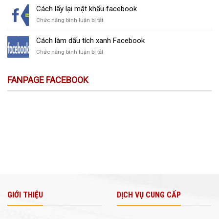
Hưng
sống
vượt
Cách lấy lại mật khẩu facebook
còi
Lộc
lý
checkpoint
của
Phát
ở
Chức năng bình luận bị tắt
tưởng
hình
Hưng
tại
Cách
ảnh
Lộc
TPHCM
lấy
Cách làm dấu tích xanh Facebook
Phát
lại
–
ở
Chức năng bình luận bị tắt
mật
lời
Cách
khẩu
đồn
làm
facebook
thiếu
dấu
FANPAGE FACEBOOK
xác
tích
thực
xanh
Facebook
GIỚI THIỆU
DỊCH VỤ CUNG CẤP