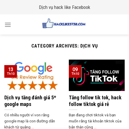
Skip
Dịch vụ hack like Facebook
to
content
CATEGORY ARCHIVES:
DỊCH VỤ
13
09
Th10
Th10
Dịch vụ tăng đánh giá 5*
Tăng follow tik tok, hack
google maps
follow tiktok giá rẻ
Có nhiều người ví von rằng
Bạn đang chơi tiktok và bạn
google map là con đường dẫn
muốn rằng tài khoản tiktok của
khách từ quảng ...
bản thân cũng ...