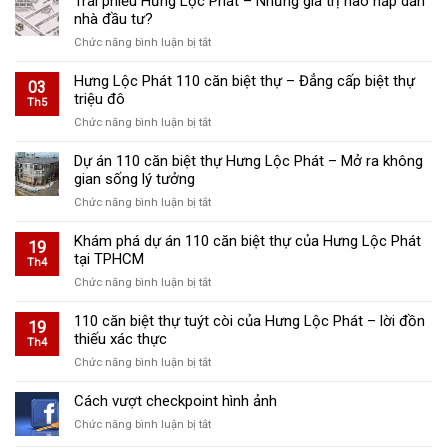
Trái phiếu Hưng Lộc Phát – Những giá trị nào hấp dẫn
nhà đầu tư?
ở
Chức năng bình luận bị tắt
Trái
phiếu
Hưng Lộc Phát 110 căn biệt thự – Đẳng cấp biệt thự
03
Hưng
triệu đô
Th5
Lộc
ở
Chức năng bình luận bị tắt
Phát
Hưng
–
Lộc
Dự án 110 căn biệt thự Hưng Lộc Phát – Mở ra không
Những
Phát
gian sống lý tưởng
giá
110
trị
ở
Chức năng bình luận bị tắt
căn
nào
Dự
biệt
hấp
án
Khám phá dự án 110 căn biệt thự của Hưng Lộc Phát
thự
19
dẫn
110
tại TPHCM
–
Th4
nhà
căn
Đẳng
đầu
ở
Chức năng bình luận bị tắt
biệt
cấp
tư?
Khám
thự
biệt
phá
110 căn biệt thự tuýt còi của Hưng Lộc Phát – lời đồn
Hưng
19
thự
dự
thiếu xác thực
Lộc
Th4
triệu
án
Phát
đô
ở
Chức năng bình luận bị tắt
110
–
110
căn
Mở
căn
Cách vượt checkpoint hình ảnh
biệt
ra
biệt
thự
không
ở
Chức năng bình luận bị tắt
thự
của
gian
Cách
tuýt