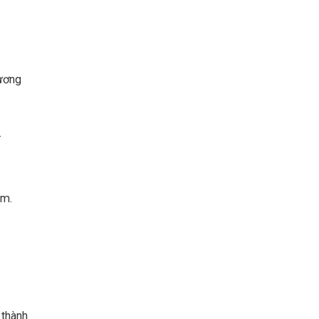
hương
.
am.
 thành