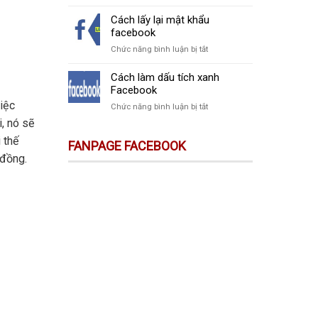
Lộc
Cách
tưởng
còi
Phát
vượt
Cách lấy lại mật khẩu
của
tại
checkpoint
facebook
Hưng
TPHCM
hình
Lộc
ở
Chức năng bình luận bị tắt
ảnh
Phát
Cách
–
lấy
Cách làm dấu tích xanh
lời
lại
Facebook
đồn
mật
iệc
ở
Chức năng bình luận bị tắt
thiếu
khẩu
Cách
, nó sẽ
xác
facebook
làm
thực
 thế
FANPAGE FACEBOOK
dấu
 đồng.
tích
xanh
Facebook