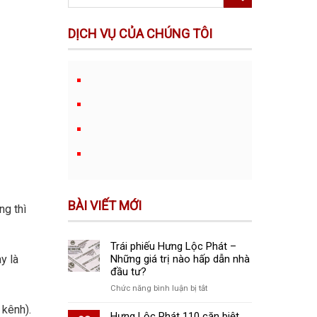
DỊCH VỤ CỦA CHÚNG TÔI
BÀI VIẾT MỚI
ng thì
Trái phiếu Hưng Lộc Phát –
Những giá trị nào hấp dẫn nhà
y là
đầu tư?
ở
Chức năng bình luận bị tắt
Trái
 kênh).
phiếu
Hưng Lộc Phát 110 căn biệt