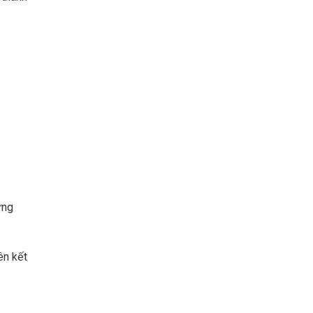
ững
ên kết