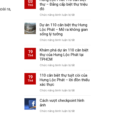
03
Hưng
thự – Đẳng cấp biệt thự triệu
Th5
Lộc
đô
oài ra,
Phát
ở
Chức năng bình luận bị tắt
–
Hưng
Những
Lộc
Dự án 110 căn biệt thự Hưng
giá
Phát
Lộc Phát – Mở ra không gian
trị
110
sống lý tưởng
nào
căn
hấp
ở
Chức năng bình luận bị tắt
biệt
dẫn
Dự
thự
nhà
án
Khám phá dự án 110 căn biệt
19
–
đầu
110
thự của Hưng Lộc Phát tại
Th4
Đẳng
tư?
căn
TPHCM
cấp
biệt
biệt
ở
Chức năng bình luận bị tắt
thự
thự
Khám
Hưng
triệu
phá
110 căn biệt thự tuýt còi của
19
Lộc
đô
dự
Hưng Lộc Phát – lời đồn thiếu
Th4
Phát
án
xác thực
–
110
Mở
ở
Chức năng bình luận bị tắt
căn
ra
110
biệt
không
căn
Cách vượt checkpoint hình
thự
gian
biệt
ảnh
của
sống
thự
Hưng
ở
Chức năng bình luận bị tắt
lý
tuýt