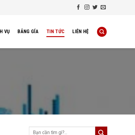
H VỤ
BẢNG GÍA
TIN TỨC
LIÊN HỆ