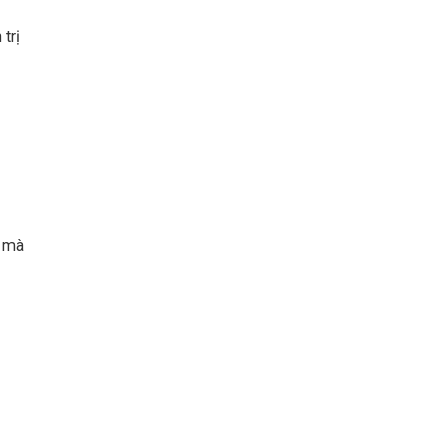
trị
h mà