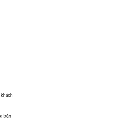
 khách
ủa bản